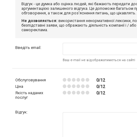
Відгук - це думка або оцінка людей, які бажають передати 
аргументацією залишеного відгука. Це допоможе багатьом пр
обговорення, а також для роз'яснення питань, що цікавлять.
Не дозволяється:
використання ненормативної лексики, по
безпідставні заяви, що ображають діяльність компанії і / або
самореклама.
Введіть email:
Ваш e-mail не відображатиметься на сайті
Обслуговування
0/12
Ціна
0/12
Якість наданих
0/12
послуг
Відгук: