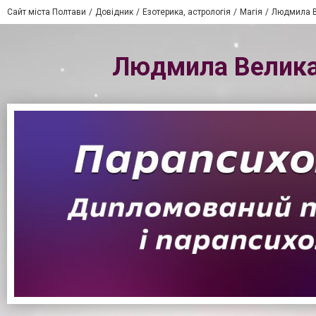
Сайт міста Полтави
Довідник
Езотерика, астрологія
Магія
Людмила В
Людмила Велика 