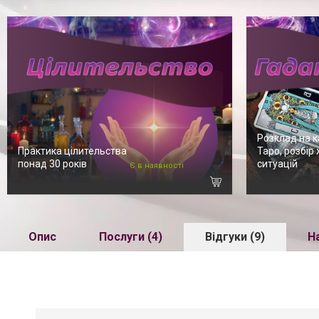
Розклад на к
Практика цілительства
Таро, розбір
понад 30 років
ситуацій
Є в наявності
Опис
Послуги (4)
Відгуки (9)
Н