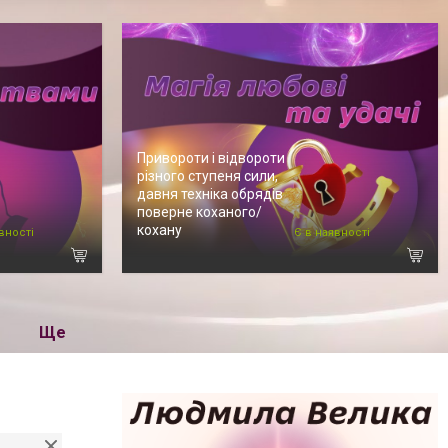
Привороти і відвороти
різного ступеня сили,
давня техніка обрядів
поверне коханого/
кохану
вності
Є в наявності
Ще