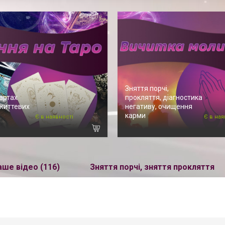
Зняття порчі,
артах
прокляття, діагностика
 життевих
негативу, очищення
карми
Є в наявності
Є в ная
аше відео (116)
Зняття порчі, зняття прокляття