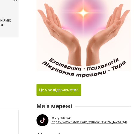
ніями;
та
Це моє підприємство
Ми в мережі
Ми у TikTok
https://www.tiktok.com/@luda196419?_t=ZM-8yhpd02K19J&_r=1