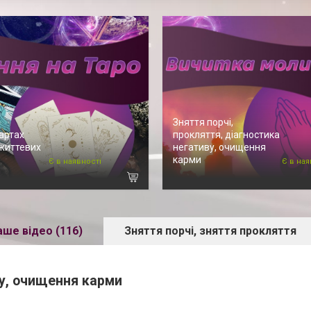
Зняття порчі,
артах
прокляття, діагностика
 життевих
негативу, очищення
карми
Є в наявності
Є в ная
аше відео (116)
Зняття порчі, зняття прокляття
ву, очищення карми