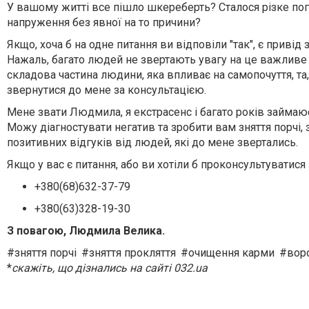
У вашому житті все пішло шкереберть? Сталося різке пог
напруження без явної на то причини?
Якщо, хоча б на одне питання ви відповіли "так", є привід
Нажаль, багато людей не звертають увагу на це важливе 
складова частина людини, яка впливає на самопочуття, та
звернутися до мене за консультацією.
Мене звати Людмила, я екстрасенс і багато років займаюс
Можу діагностувати негатив та зробити вам зняття порчі, 
позитивних відгуків від людей, які до мене звертались.
Якщо у вас є питання, або ви хотіли б проконсультуватис
+380(68)632-37-79
+380(63)328-19-30
З повагою, Людмила Велика.
#зняття порчі
#зняття прокляття
#очищення карми
#вор
*
скажіть, що дізнались на сайті 032.ua