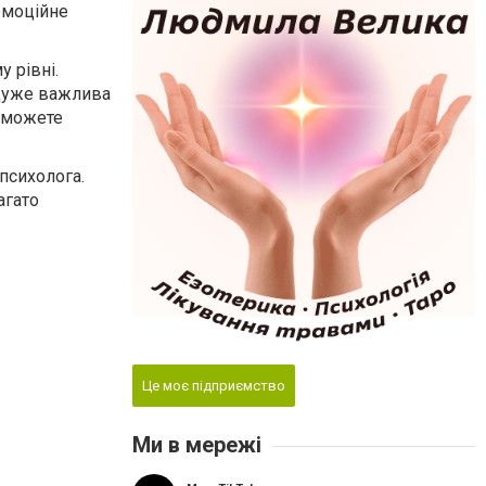
емоційне
у рівні.
 дуже важлива
и можете
психолога.
агато
Це моє підприємство
Ми в мережі