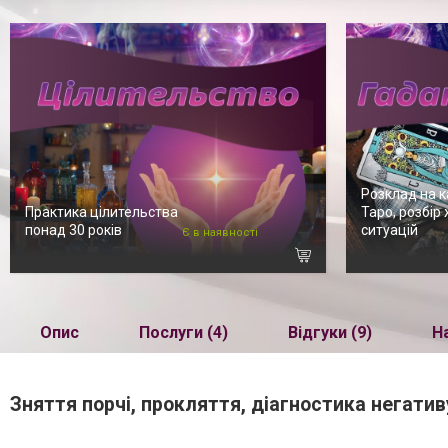
Розклад на к
Практика цілительства
Таро, розбір
понад 30 років
ситуацій
Є в наявності
Опис
Послуги (4)
Відгуки (9)
Н
Зняття порчі, прокляття, діагностика негати