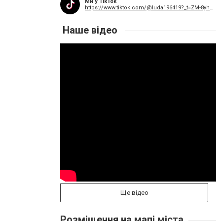
Ми у TikTok
https://www.tiktok.com/@luda196419?_t=ZM-8yhpd02K19J&_r=1
Наше відео
Ще відео
Розміщення на мапі міста