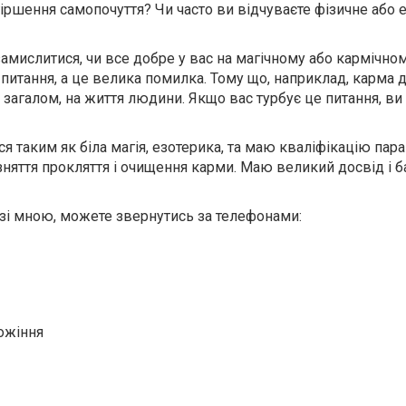
іршення самопочуття? Чи часто ви відчуваєте фізичне або 
 замислитися, чи все добре у вас на магічному або кармічном
питання, а це велика помилка. Тому що, наприклад, карма
, загалом, на життя людини. Якщо вас турбує це питання, в
я таким як біла магія, езотерика, та маю кваліфікацію пара
зняття прокляття і очищення карми. Маю великий досвід і б
я зі мною, можете звернутись за телефонами:
ожіння