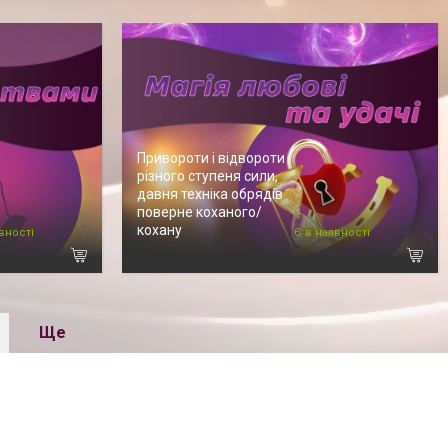
Привороти і відвороти
різного ступеня сили,
давня техніка обрядів
поверне коханого/
кохану
вності
Є в наявності
Ще