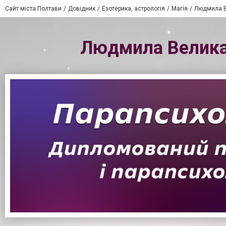
Сайт міста Полтави
Довідник
Езотерика, астрологія
Магія
Людмила В
Людмила Велика 